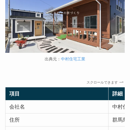
出典元：
中村住宅工業
スクロールできます
項目
詳細
会社名
中村住
住所
群馬県太